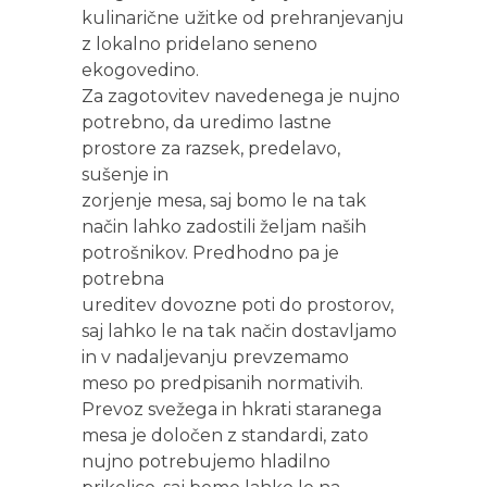
kulinarične užitke od prehranjevanju
z lokalno pridelano seneno
ekogovedino.
Za zagotovitev navedenega je nujno
potrebno, da uredimo lastne
prostore za razsek, predelavo,
sušenje in
zorjenje mesa, saj bomo le na tak
način lahko zadostili željam naših
potrošnikov. Predhodno pa je
potrebna
ureditev dovozne poti do prostorov,
saj lahko le na tak način dostavljamo
in v nadaljevanju prevzemamo
meso po predpisanih normativih.
Prevoz svežega in hkrati staranega
mesa je določen z standardi, zato
nujno potrebujemo hladilno