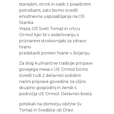
starejšim, otrok in oseb z posebnimi
potrebami, zato bomo izvedli
enodnevna usposabljanja na OŠ
Stanka
Vraza, OŠ Sveti Tomaž in vrtcu
Ormož kjer bi v sodelovanju s
priznanimi strokovnjaki za zdravo
hrano
predstavili pomen hrane v življenju.
Za dvig kulinarične tradicije prirpave
govejega mesa v UE Ormož bomo
izvedli tudi 2 delavnici sodobni
načini priprave govedine za ciljno
skupino gospodinj in žensk s
področja UE Ormož. Delavnici bosta
potekali na območju občine Sv.
Tomaž in Središče ob Dravi.