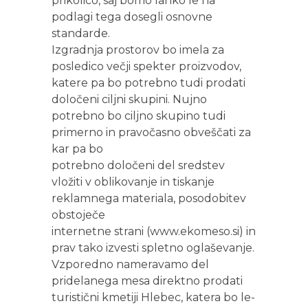
prikolico, saj bomo lahko le na
podlagi tega dosegli osnovne
standarde.
Izgradnja prostorov bo imela za
posledico večji spekter proizvodov,
katere pa bo potrebno tudi prodati
določeni ciljni skupini. Nujno
potrebno bo ciljno skupino tudi
primerno in pravočasno obveščati za
kar pa bo
potrebno določeni del sredstev
vložiti v oblikovanje in tiskanje
reklamnega materiala, posodobitev
obstoječe
internetne strani (www.ekomeso.si) in
prav tako izvesti spletno oglaševanje.
Vzporedno nameravamo del
pridelanega mesa direktno prodati
turistični kmetiji Hlebec, katera bo le-