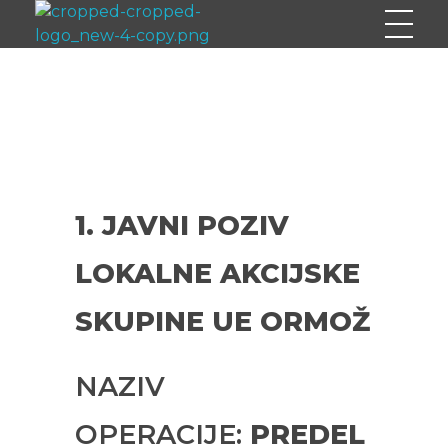
Turistična kmetija Hlebec
Stoj prijatelj nedi mimo, Milan toči dobro vino.
1. JAVNI POZIV
LOKALNE AKCIJSKE
SKUPINE UE ORMOŽ
NAZIV
OPERACIJE:
PREDEL