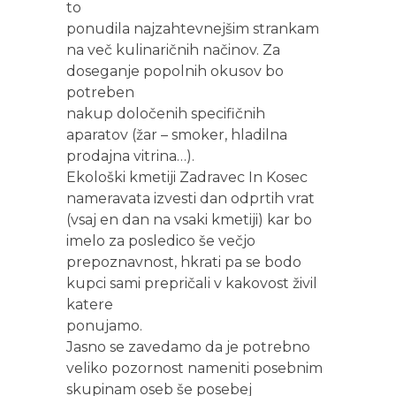
to
ponudila najzahtevnejšim strankam
na več kulinaričnih načinov. Za
doseganje popolnih okusov bo
potreben
nakup določenih specifičnih
aparatov (žar – smoker, hladilna
prodajna vitrina…).
Ekološki kmetiji Zadravec In Kosec
nameravata izvesti dan odprtih vrat
(vsaj en dan na vsaki kmetiji) kar bo
imelo za posledico še večjo
prepoznavnost, hkrati pa se bodo
kupci sami prepričali v kakovost živil
katere
ponujamo.
Jasno se zavedamo da je potrebno
veliko pozornost nameniti posebnim
skupinam oseb še posebej