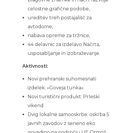
celostne grafične podobe,
ureditev treh postajališč za
avtodome,
nabava opreme za tržnice,
44 delavnic za izdelavo Načrta,
usposabljanje in izobraževanje.
Aktivnosti:
Novi prehranski suhomesnati
izdelek: »Goveja tunka«
Novi turistični produkt: Prleški
vikend
Dvig lokalne samooskrbe: oskrba 5
javnih zavodov z seneno eko
govedino na področju UE Ormož